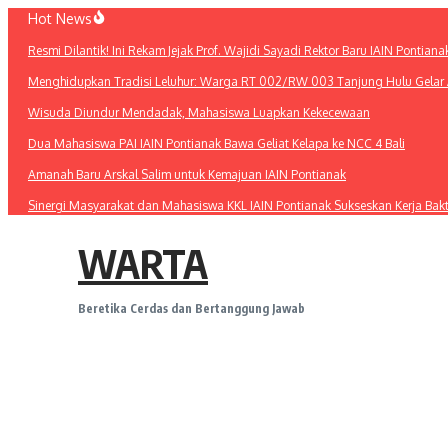
Lewati
Hot News
ke
Resmi Dilantik! Ini Rekam Jejak Prof. Wajidi Sayadi Rektor Baru IAIN Pontiana
konten
Menghidupkan Tradisi Leluhur: Warga RT 002/RW 003 Tanjung Hulu Gelar A
Wisuda Diundur Mendadak, Mahasiswa Luapkan Kekecewaan
Dua Mahasiswa PAI IAIN Pontianak Bawa Geliat Kelapa ke NCC 4 Bali
Amanah Baru Arskal Salim untuk Kemajuan IAIN Pontianak
Sinergi Masyarakat dan Mahasiswa KKL IAIN Pontianak Sukseskan Kerja Bak
WARTA
Beretika Cerdas dan Bertanggung Jawab