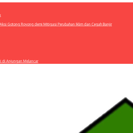
k
ksi Gotong Royong demi Mitigasi Perubahan Iklim dan Cegah Banjir
ti di Anjungan Melancar