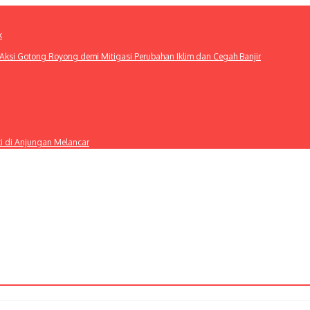
k
ksi Gotong Royong demi Mitigasi Perubahan Iklim dan Cegah Banjir
ti di Anjungan Melancar