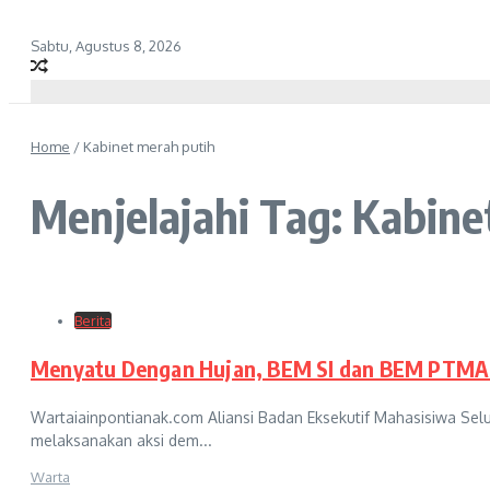
Sabtu, Agustus 8, 2026
Home
/
Kabinet merah putih
Menjelajahi Tag: Kabine
Berita
Menyatu Dengan Hujan, BEM SI dan BEM PTMAI 
Wartaiainpontianak.com Aliansi Badan Eksekutif Mahasisiwa Se
melaksanakan aksi dem...
Warta