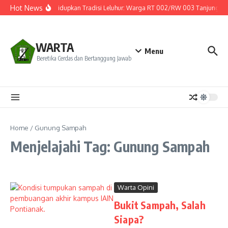
Lewati ke konten
Hot News
Menghidupkan Tradisi Leluhur: Warga RT 002/RW 003 Tanjung Hulu
WARTA
Menu
Beretika Cerdas dan Bertanggung Jawab
Home
/
Gunung Sampah
Menjelajahi Tag: Gunung Sampah
Warta Opini
Bukit Sampah, Salah
Siapa?