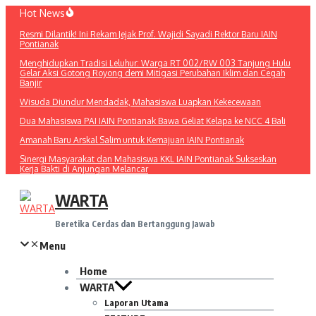
Lewati
Hot News
ke
Resmi Dilantik! Ini Rekam Jejak Prof. Wajidi Sayadi Rektor Baru IAIN
konten
Pontianak
Menghidupkan Tradisi Leluhur: Warga RT 002/RW 003 Tanjung Hulu
Gelar Aksi Gotong Royong demi Mitigasi Perubahan Iklim dan Cegah
Banjir
Wisuda Diundur Mendadak, Mahasiswa Luapkan Kekecewaan
Dua Mahasiswa PAI IAIN Pontianak Bawa Geliat Kelapa ke NCC 4 Bali
Amanah Baru Arskal Salim untuk Kemajuan IAIN Pontianak
Sinergi Masyarakat dan Mahasiswa KKL IAIN Pontianak Sukseskan
Kerja Bakti di Anjungan Melancar
WARTA
Beretika Cerdas dan Bertanggung Jawab
Menu
Home
WARTA
Laporan Utama