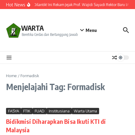
Lewati ke konten
Hot News
Resmi Dilantik! Ini Rekam Jejak Prof. Wajidi Sayadi Rektor Baru IAIN
WARTA
Menu
Beretika Cerdas dan Bertanggung Jawab
Home
/
Formadisk
Menjelajahi Tag: Formadisk
FASYA
FTIK
FUAD
Institusiana
Warta Utama
Bidikmisi Diharapkan Bisa Ikuti KTI di
Malaysia