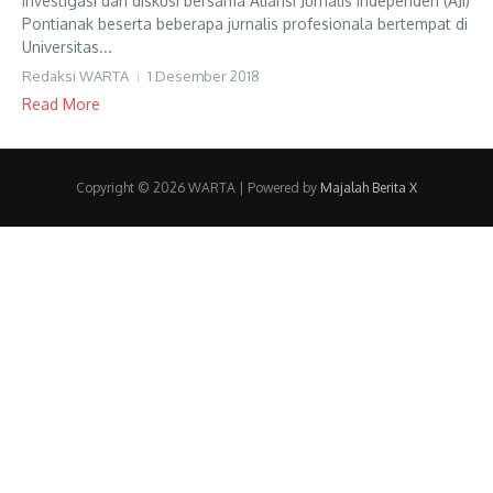
investigasi dan diskusi bersama Aliansi Jurnalis Independen (AJI)
Pontianak beserta beberapa jurnalis profesionala bertempat di
Universitas...
Redaksi WARTA
1 Desember 2018
Read More
Copyright © 2026 WARTA | Powered by
Majalah Berita X