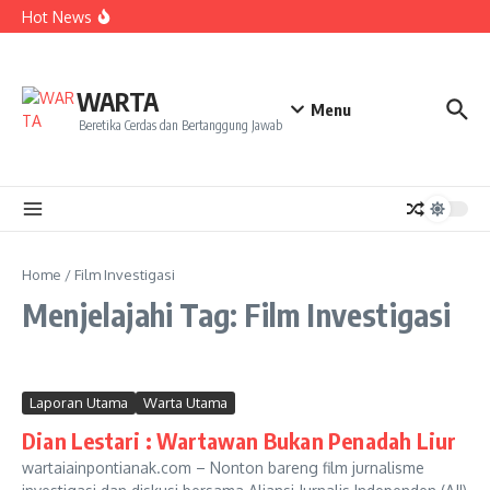
Kekecewaan
Lewati ke konten
Hot News
Dua Mahasiswa PAI IAIN Pontianak Bawa Geliat Kelapa
ke NCC 4 Bali
Amanah Baru Arskal Salim untuk Kemajuan IAIN
Pontianak
Sinergi Masyarakat dan Mahasiswa KKL IAIN Pontianak
WARTA
Sukseskan Kerja Bakti di Anjungan Melancar
Menu
Beretika Cerdas dan Bertanggung Jawab
Home
/
Film Investigasi
Menjelajahi Tag: Film Investigasi
Laporan Utama
Warta Utama
Dian Lestari : Wartawan Bukan Penadah Liur
wartaiainpontianak.com – Nonton bareng film jurnalisme