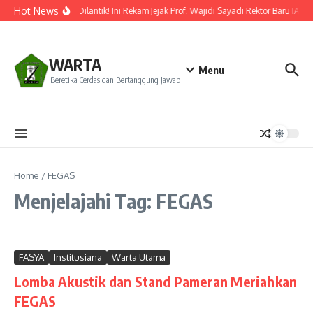
Lewati ke konten
Hot News
Resmi Dilantik! Ini Rekam Jejak Prof. Wajidi Sayadi Rektor Baru IAIN
WARTA
Menu
Beretika Cerdas dan Bertanggung Jawab
Home
/
FEGAS
Menjelajahi Tag: FEGAS
FASYA
Institusiana
Warta Utama
Lomba Akustik dan Stand Pameran Meriahkan
FEGAS