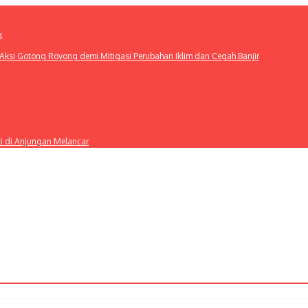
k
ksi Gotong Royong demi Mitigasi Perubahan Iklim dan Cegah Banjir
ti di Anjungan Melancar