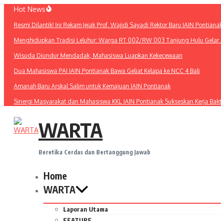
Lewati
Hot News
ke
Resmi Dilantik! Ini Rekam Jejak Prof. Wajidi Sayadi Rektor Baru IAIN Pontiana
konten
Menghidupkan Tradisi Leluhur: Warga RT 002/RW 003 Tanjung Hulu Gelar A
Wisuda Diundur Mendadak, Mahasiswa Luapkan Kekecewaan
Dua Mahasiswa PAI IAIN Pontianak Bawa Geliat Kelapa ke NCC 4 Bali
Amanah Baru Arskal Salim untuk Kemajuan IAIN Pontianak
Sinergi Masyarakat dan Mahasiswa KKL IAIN Pontianak Sukseskan Kerja Bak
WARTA
Beretika Cerdas dan Bertanggung Jawab
Home
WARTA
Laporan Utama
FEATURE