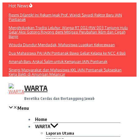
Lewati
Hot News
ke
Resmi Dilantik! Ini Rekam Jejak Prof. Wajidi Sayadi Rektor Baru IAIN
konten
Pontianak
Menghidupkan Tradisi Leluhur: Warga RT 002/RW 003 Tanjung Hulu
Gelar Aksi Gotong Royong demi Mitigasi Perubahan Iklim dan Cegah
Banjir
Wisuda Diundur Mendadak, Mahasiswa Luapkan Kekecewaan
Dua Mahasiswa PAI IAIN Pontianak Bawa Geliat Kelapa ke NCC 4 Bali
Amanah Baru Arskal Salim untuk Kemajuan IAIN Pontianak
Sinergi Masyarakat dan Mahasiswa KKL IAIN Pontianak Sukseskan
Kerja Bakti di Anjungan Melancar
WARTA
Beretika Cerdas dan Bertanggung Jawab
Menu
Home
WARTA
Laporan Utama