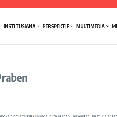
e NCC 4 Bali
ak
ukseskan Kerja Bakti di Anjungan Melancar
INSTITUSIANA
PERSPEKTIF
MULTIMEDIA
M
Praben
ngka dirinya terpilih sebagai duta praben Kalimantan Barat. Gelar t