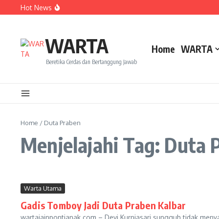
Lewati ke konten
Hot News
Dua Mahasiswa PAI IAIN Pontianak Bawa Geliat Kelapa k
Amanah Baru Arskal Salim untuk Kemajuan IAIN Pontian
Sinergi Masyarakat dan Mahasiswa KKL IAIN Pontianak S
WARTA
Home
WARTA
Beretika Cerdas dan Bertanggung Jawab
Home
/
Duta Praben
Menjelajahi Tag: Duta 
Warta Utama
Gadis Tomboy Jadi Duta Praben Kalbar
wartaiainpontianak.com – Devi Kurniasari sungguh tidak menya