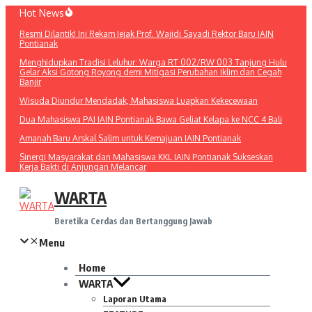
Lewati
Hot News
ke
Resmi Dilantik! Ini Rekam Jejak Prof. Wajidi Sayadi Rektor Baru IAIN
konten
Pontianak
Menghidupkan Tradisi Leluhur: Warga RT 002/RW 003 Tanjung Hulu
Gelar Aksi Gotong Royong demi Mitigasi Perubahan Iklim dan Cegah
Banjir
Wisuda Diundur Mendadak, Mahasiswa Luapkan Kekecewaan
Dua Mahasiswa PAI IAIN Pontianak Bawa Geliat Kelapa ke NCC 4 Bali
Amanah Baru Arskal Salim untuk Kemajuan IAIN Pontianak
Sinergi Masyarakat dan Mahasiswa KKL IAIN Pontianak Sukseskan
Kerja Bakti di Anjungan Melancar
WARTA
Beretika Cerdas dan Bertanggung Jawab
Menu
Home
WARTA
Laporan Utama