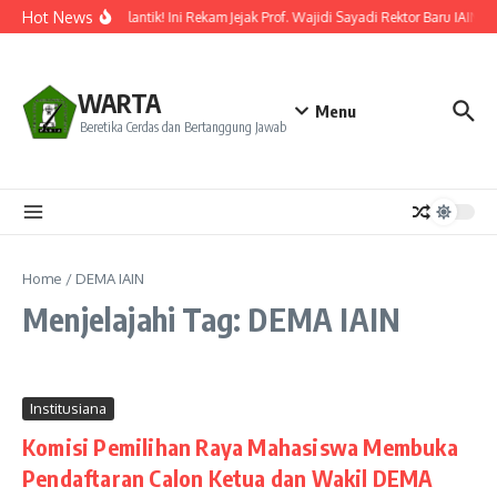
Lewati ke konten
Hot News
Resmi Dilantik! Ini Rekam Jejak Prof. Wajidi Sayadi Rektor Baru IAIN P
WARTA
Menu
Beretika Cerdas dan Bertanggung Jawab
Home
/
DEMA IAIN
Menjelajahi Tag: DEMA IAIN
Institusiana
Komisi Pemilihan Raya Mahasiswa Membuka
Pendaftaran Calon Ketua dan Wakil DEMA