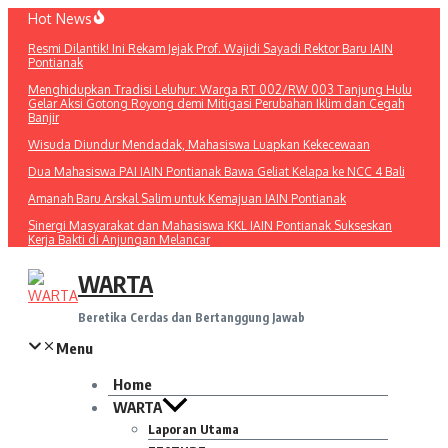
Lewati
Hot News
ke
Resmi Dilantik! Ini Rekam Jejak Prof. Wajidi Sayadi Rektor Baru IAIN
konten
Pontianak
Menghidupkan Tradisi Leluhur: Warga RT 002/RW 003 Tanjung Hulu
Gelar Aksi Gotong Royong demi Mitigasi Perubahan Iklim dan Cegah
Banjir
Wisuda Diundur Mendadak, Mahasiswa Luapkan Kekecewaan
Dua Mahasiswa PAI IAIN Pontianak Bawa Geliat Kelapa ke NCC 4 Bali
Amanah Baru Arskal Salim untuk Kemajuan IAIN Pontianak
Sinergi Masyarakat dan Mahasiswa KKL IAIN Pontianak Sukseskan
Kerja Bakti di Anjungan Melancar
WARTA
Beretika Cerdas dan Bertanggung Jawab
Menu
Home
WARTA
Laporan Utama