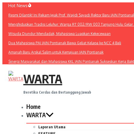
Lewati
Hot News
ke
Resmi Dilantik! Ini Rekam Jejak Prof. Wajidi Sayadi Rektor Baru IAIN Pontiana
konten
Menghidupkan Tradisi Leluhur: Warga RT 002/RW 003 Tanjung Hulu Gelar A
Wisuda Diundur Mendadak, Mahasiswa Luapkan Kekecewaan
Dua Mahasiswa PAI IAIN Pontianak Bawa Geliat Kelapa ke NCC 4 Bali
Amanah Baru Arskal Salim untuk Kemajuan IAIN Pontianak
Sinergi Masyarakat dan Mahasiswa KKL IAIN Pontianak Sukseskan Kerja Bak
WARTA
Beretika Cerdas dan Bertanggung Jawab
Home
WARTA
Laporan Utama
FEATURE