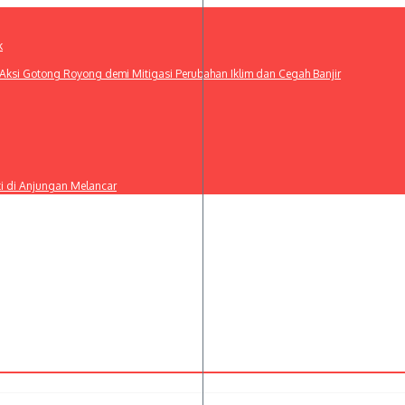
k
ksi Gotong Royong demi Mitigasi Perubahan Iklim dan Cegah Banjir
ti di Anjungan Melancar