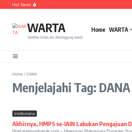
Lewati ke konten
Hot News
Dua Mahasiswa PAI IAIN Pontianak Bawa Geliat Kelapa k
Amanah Baru Arskal Salim untuk Kemajuan IAIN Pontian
Sinergi Masyarakat dan Mahasiswa KKL IAIN Pontianak S
WARTA
Home
WARTA
Beretika Cerdas dan Bertanggung Jawab
Home
/
DANA
Menjelajahi Tag: DANA
Institusiana
Akhirnya, HMPS se-IAIN Lakukan Pengajuan D
Wartaiainpontianak.com – Himpunan Mahasiswa Program Studi (