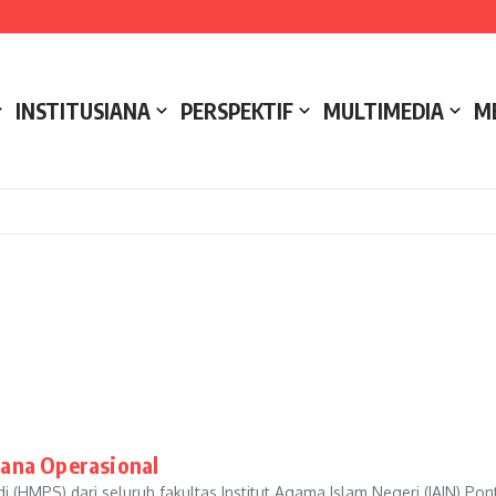
e NCC 4 Bali
ak
ukseskan Kerja Bakti di Anjungan Melancar
INSTITUSIANA
PERSPEKTIF
MULTIMEDIA
M
ana Operasional
HMPS) dari seluruh fakultas Institut Agama Islam Negeri (IAIN) Po