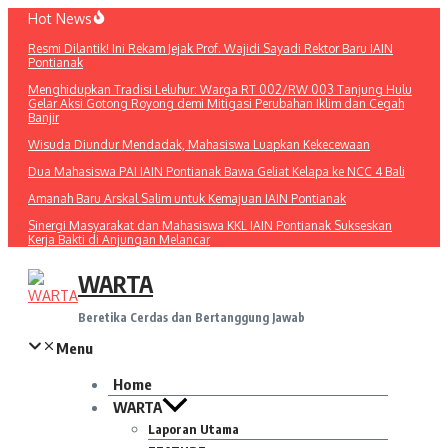
Lewati
Hot News
ke
Resmi Dilantik! Ini Rekam Jejak Prof. Wajidi Sayadi Rektor Baru IAIN
konten
Pontianak
Menghidupkan Tradisi Leluhur: Warga RT 002/RW 003 Tanjung Hulu
Gelar Aksi Gotong Royong demi Mitigasi Perubahan Iklim dan Cegah
Banjir
Wisuda Diundur Mendadak, Mahasiswa Luapkan Kekecewaan
Dua Mahasiswa PAI IAIN Pontianak Bawa Geliat Kelapa ke NCC 4 Bali
Amanah Baru Arskal Salim untuk Kemajuan IAIN Pontianak
Sinergi Masyarakat dan Mahasiswa KKL IAIN Pontianak Sukseskan
Kerja Bakti di Anjungan Melancar
WARTA
Beretika Cerdas dan Bertanggung Jawab
Menu
Home
WARTA
Laporan Utama