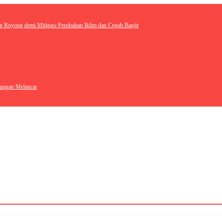
ksi Gotong Royong demi Mitigasi Perubahan Iklim dan Cegah Banjir
ti di Anjungan Melancar