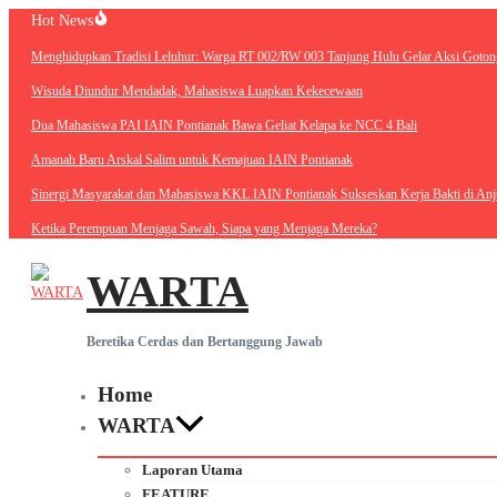
Lewati
Hot News
ke
Menghidupkan Tradisi Leluhur: Warga RT 002/RW 003 Tanjung Hulu Gelar A
konten
Wisuda Diundur Mendadak, Mahasiswa Luapkan Kekecewaan
Dua Mahasiswa PAI IAIN Pontianak Bawa Geliat Kelapa ke NCC 4 Bali
Amanah Baru Arskal Salim untuk Kemajuan IAIN Pontianak
Sinergi Masyarakat dan Mahasiswa KKL IAIN Pontianak Sukseskan Kerja Bak
Ketika Perempuan Menjaga Sawah, Siapa yang Menjaga Mereka?
WARTA
Beretika Cerdas dan Bertanggung Jawab
Home
WARTA
Laporan Utama
FEATURE