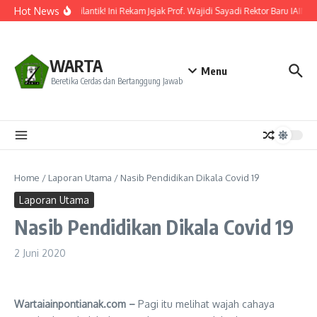
Lewati ke konten
Hot News
Resmi Dilantik! Ini Rekam Jejak Prof. Wajidi Sayadi Rektor Baru IAIN P
WARTA
Menu
Beretika Cerdas dan Bertanggung Jawab
Home
/
Laporan Utama
/
Nasib Pendidikan Dikala Covid 19
Laporan Utama
Nasib Pendidikan Dikala Covid 19
2 Juni 2020
Wartaiainpontianak.com –
Pagi itu melihat wajah cahaya