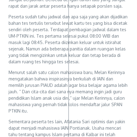
rapat dan jarak antar peserta hanya setapak porslen saja.
Peserta sudah tahu jadwal dan apa saja yang akan dijadikan
bahan tes tertulis tersebut lewat kartu tes yang bisa dicetak
sendiri oleh peserta. Terdapat pembagian jadwal dalam tes
UM-PTKIN ini. Tes pertama selesai pukul 08:00 WIB dan
masuk lagi 08:45. Peserta diizinkan keluar untuk istirahat
sejenak. Namun ada beberapa panitia dalam ruangan kelas
yang tidak mengizinkan untuk keluar dan tetap berada di
dalam ruang tes hingga tes selesai.
Menurut salah satu calon mahasiswa baru, Melan Kerinnya
mengatakan bahwa inspirasinya berkuliah di IAIN dan
memilih jurusan PIAUD adalah agar bisa belajar agama lebih
jauh. ” Dan cita-cita dari sana nya memang ingin jadi guru
pendidikan Islam anak usia dini,” ujar Melan Kerinnya, calon
mahasiswa yang pernah tidak lolos mendaftar jalur SPAN
PTKIN itu.
Sementara peserta tes lain, Afatania Sari optimis dan yakin
dapat menjadi mahasiswa IAIN Pontianak. Usaha mencari
tahu tentang kampus Islam pertama di Kalbar ini telah