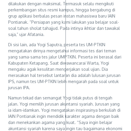
dilakukan dengan maksimal. Termasuk selalu mengikuti
perkembangan situs resmi kampus, hingga bergabung di
grup aplikasi berbalas pesan instan mahasiswa baru IAIN
Pontianak. “Persiapan yang kami lakukan yaa belajar soal-
soal tahun sholat tahajjud. Pada intinya ikhtiar dan tawakal
saja,” ujar Afatania.
Di sisi lain, ada Yogi Saputra, peserta tes UM-PTKIN
mengatakan dirinya mengetahui informasi tes dari teman
yang sama-sama tes jalur UMPTKIN. Peserta ini berasal dari
Kabupaten Ketapang. Saat diwawancarai Warta, Yogi
mengaku agak kesulitan mengerjakan soal ujian. Dia
merasakan hal tersebut lantaran dia adalah lulusan jurusan
IPS, namun tes UM-PTKIN lebih mengarah pada soal untuk
jurusan IPA.
Namun tekad dan semangat Yogi tidak putus di tengah
jalan. Yogi memilih jurusan akuntansi syariah. Jurusan yang
ia idam-idamkan. Yogi mengatakan inspirasinya berkuliah di
IAIN Pontianak ingin mendidik karakter agama dengan baik
dan menekankan agama yang kuat. “Saya ingin belajar
akuntansi syariah karena saya ingin tau bagaimana ekonomi