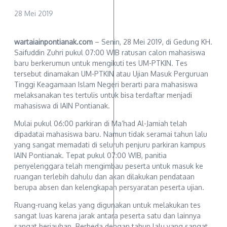
28 Mei 2019
wartaiainpontianak.com
– Senin, 28 Mei 2019, di Gedung KH.
Saifuddin Zuhri pukul 07:00 WIB ratusan calon mahasiswa
baru berkerumun untuk mengikuti tes UM-PTKIN. Tes
tersebut dinamakan UM-PTKIN atau Ujian Masuk Perguruan
Tinggi Keagamaan Islam Negeri berarti para mahasiswa
melaksanakan tes tertulis untuk bisa terdaftar menjadi
mahasiswa di IAIN Pontianak.
Mulai pukul 06:00 parkiran di Ma’had Al-Jamiah telah
dipadatai mahasiswa baru. Namun tidak seramai tahun lalu
yang sangat memadati di seluruh penjuru parkiran kampus
IAIN Pontianak. Tepat pukul 07:00 WIB, panitia
penyelenggara telah mengimbau peserta untuk masuk ke
ruangan terlebih dahulu dan akan dilakukan pendataan
berupa absen dan kelengkapan persyaratan peserta ujian.
Ruang-ruang kelas yang digunakan untuk melakukan tes
sangat luas karena jarak antara peserta satu dan lainnya
sangat berjauhan. Berbeda dengan tahun lalu yang sangat