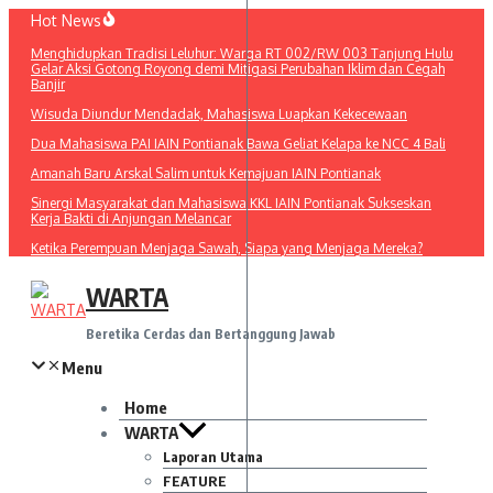
Lewati
Hot News
ke
Menghidupkan Tradisi Leluhur: Warga RT 002/RW 003 Tanjung Hulu
konten
Gelar Aksi Gotong Royong demi Mitigasi Perubahan Iklim dan Cegah
Banjir
Wisuda Diundur Mendadak, Mahasiswa Luapkan Kekecewaan
Dua Mahasiswa PAI IAIN Pontianak Bawa Geliat Kelapa ke NCC 4 Bali
Amanah Baru Arskal Salim untuk Kemajuan IAIN Pontianak
Sinergi Masyarakat dan Mahasiswa KKL IAIN Pontianak Sukseskan
Kerja Bakti di Anjungan Melancar
Ketika Perempuan Menjaga Sawah, Siapa yang Menjaga Mereka?
WARTA
Beretika Cerdas dan Bertanggung Jawab
Menu
Home
WARTA
Laporan Utama
FEATURE