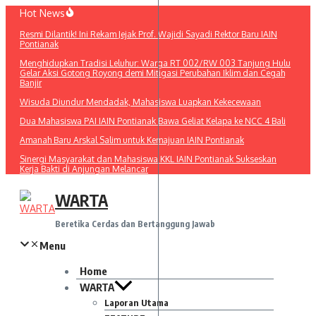
Lewati
Hot News
ke
Resmi Dilantik! Ini Rekam Jejak Prof. Wajidi Sayadi Rektor Baru IAIN
konten
Pontianak
Menghidupkan Tradisi Leluhur: Warga RT 002/RW 003 Tanjung Hulu
Gelar Aksi Gotong Royong demi Mitigasi Perubahan Iklim dan Cegah
Banjir
Wisuda Diundur Mendadak, Mahasiswa Luapkan Kekecewaan
Dua Mahasiswa PAI IAIN Pontianak Bawa Geliat Kelapa ke NCC 4 Bali
Amanah Baru Arskal Salim untuk Kemajuan IAIN Pontianak
Sinergi Masyarakat dan Mahasiswa KKL IAIN Pontianak Sukseskan
Kerja Bakti di Anjungan Melancar
WARTA
Beretika Cerdas dan Bertanggung Jawab
Menu
Home
WARTA
Laporan Utama