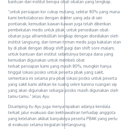
bantuan dari institut berupa obat-obatan yang lengkap.
“untuk persiapan ksr cukup matang, sekitar 80% yang mana
kami berkolaborasi dengan dokter yang ada di iain
pontianak, kemudian kawan-kawan juga telah diberikan
pembekalan medis untuk pbak, untuk persediaan obat-
obatan juga alhamdulillah lengkap dengan disediakan oleh
institut langsung, dan teman-teman medis juga bakalan stan
by di pbak dengan dibagi shift pagi dan shift sore-malam,
untuk bantuan dari institut sebetulnya berupa dana yang
kemudian digunakan untuk membeli obat
terkait persiapan kami yang masih 80%, mungkin hanya
tinggal lokasi posko untuk peserta pbak yang sakit,
sementara ini selama pra-pbak lokasi posko untuk peserta
yang sakit kami alihkan ke ruang sekre karena ruangan vip
yang akan digunakan sebagai posko masih digunakan oleh
tamu-tamu.” Jelas Ayu
Disamping itu Ayu juga menyampaikan adanya kendala
terkait jalur evakuasi dan kekhawatiran terhadap anggota
yang kelelahan akibat banyaknya peserta PBAK yang perlu
di evakuasi selama kegiatan berlangsung.