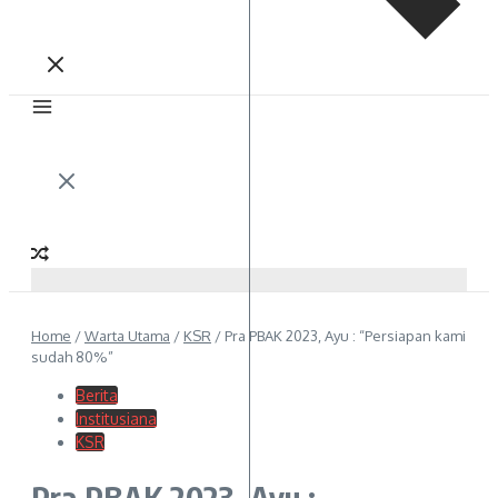
Home
/
Warta Utama
/
KSR
/
Pra PBAK 2023, Ayu : “Persiapan kami
sudah 80%”
Berita
Institusiana
KSR
Pra PBAK 2023, Ayu :