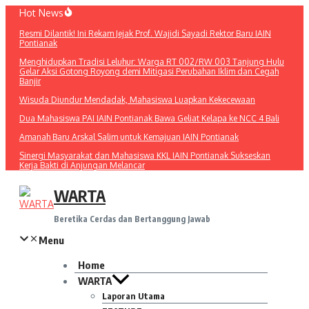
Lewati
Hot News
ke
Resmi Dilantik! Ini Rekam Jejak Prof. Wajidi Sayadi Rektor Baru IAIN
konten
Pontianak
Menghidupkan Tradisi Leluhur: Warga RT 002/RW 003 Tanjung Hulu
Gelar Aksi Gotong Royong demi Mitigasi Perubahan Iklim dan Cegah
Banjir
Wisuda Diundur Mendadak, Mahasiswa Luapkan Kekecewaan
Dua Mahasiswa PAI IAIN Pontianak Bawa Geliat Kelapa ke NCC 4 Bali
Amanah Baru Arskal Salim untuk Kemajuan IAIN Pontianak
Sinergi Masyarakat dan Mahasiswa KKL IAIN Pontianak Sukseskan
Kerja Bakti di Anjungan Melancar
WARTA
Beretika Cerdas dan Bertanggung Jawab
Menu
Home
WARTA
Laporan Utama