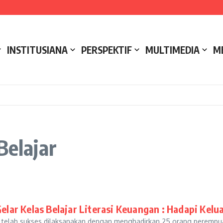
e NCC 4 Bali
ak
ukseskan Kerja Bakti di Anjungan Melancar
INSTITUSIANA
PERSPEKTIF
MULTIMEDIA
M
Belajar
ar Kelas Belajar Literasi Keuangan : Hadapi Kelu
bu telah sukses dilaksanakan dengan menghadirkan 25 orang perem