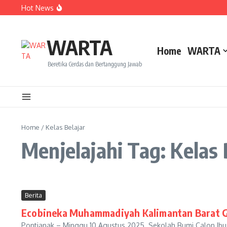
Lewati ke konten
Hot News
Dua Mahasiswa PAI IAIN Pontianak Bawa Geliat Kelapa k
Amanah Baru Arskal Salim untuk Kemajuan IAIN Pontian
Sinergi Masyarakat dan Mahasiswa KKL IAIN Pontianak S
WARTA
Home
WARTA
Beretika Cerdas dan Bertanggung Jawab
Home
/
Kelas Belajar
Menjelajahi Tag: Kelas 
Berita
Ecobineka Muhammadiyah Kalimantan Barat Gel
Pontianak – Minggu 10 Agustus 2025. Sekolah Bumi Calon I