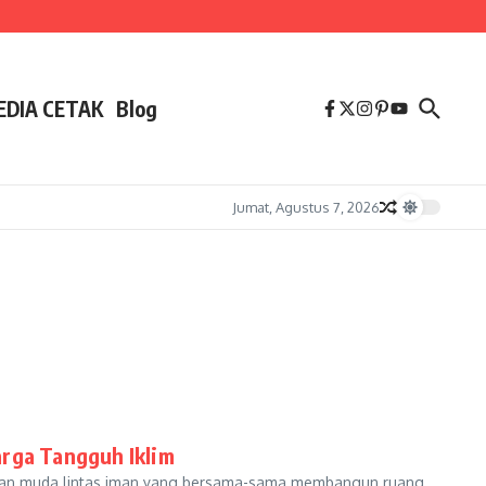
EDIA CETAK
Blog
Jumat, Agustus 7, 2026
arga Tangguh Iklim
puan muda lintas iman yang bersama-sama membangun ruang