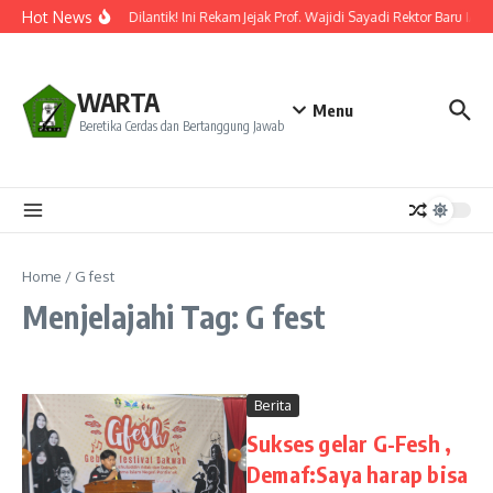
Lewati ke konten
Hot News
Resmi Dilantik! Ini Rekam Jejak Prof. Wajidi Sayadi Rektor Baru IAI
WARTA
Menu
Beretika Cerdas dan Bertanggung Jawab
Home
/
G fest
Menjelajahi Tag: G fest
Berita
Sukses gelar G-Fesh ,
Demaf:Saya harap bisa