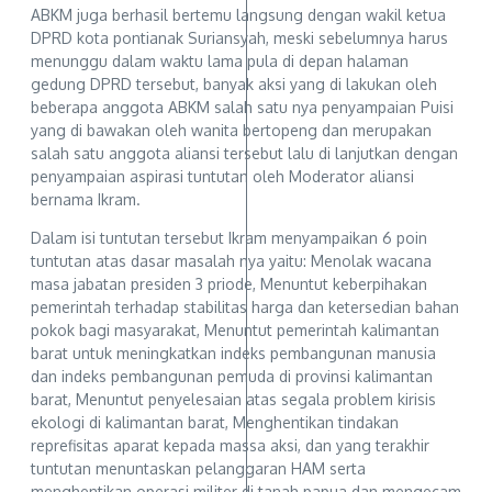
ABKM juga berhasil bertemu langsung dengan wakil ketua
DPRD kota pontianak Suriansyah, meski sebelumnya harus
menunggu dalam waktu lama pula di depan halaman
gedung DPRD tersebut, banyak aksi yang di lakukan oleh
beberapa anggota ABKM salah satu nya penyampaian Puisi
yang di bawakan oleh wanita bertopeng dan merupakan
salah satu anggota aliansi tersebut lalu di lanjutkan dengan
penyampaian aspirasi tuntutan oleh Moderator aliansi
bernama Ikram.
Dalam isi tuntutan tersebut Ikram menyampaikan 6 poin
tuntutan atas dasar masalah nya yaitu: Menolak wacana
masa jabatan presiden 3 priode, Menuntut keberpihakan
pemerintah terhadap stabilitas harga dan ketersedian bahan
pokok bagi masyarakat, Menuntut pemerintah kalimantan
barat untuk meningkatkan indeks pembangunan manusia
dan indeks pembangunan pemuda di provinsi kalimantan
barat, Menuntut penyelesaian atas segala problem kirisis
ekologi di kalimantan barat, Menghentikan tindakan
reprefisitas aparat kepada massa aksi, dan yang terakhir
tuntutan menuntaskan pelanggaran HAM serta
menghentikan operasi militer di tanah papua dan mengecam