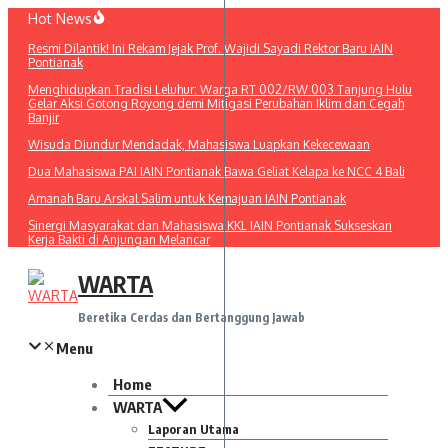
Lewati
Hot News
ke
Resmi Dilantik! Ini Rekam Jejak Prof. Wajidi Sayadi Rektor Baru IAIN
konten
Pontianak
Menghidupkan Tradisi Leluhur: Warga RT 002/RW 003 Tanjung Hulu
Gelar Aksi Gotong Royong demi Mitigasi Perubahan Iklim dan Cegah
Banjir
Wisuda Diundur Mendadak, Mahasiswa Luapkan Kekecewaan
Dua Mahasiswa PAI IAIN Pontianak Bawa Geliat Kelapa ke NCC 4 Bali
Amanah Baru Arskal Salim untuk Kemajuan IAIN Pontianak
Sinergi Masyarakat dan Mahasiswa KKL IAIN Pontianak Sukseskan
Kerja Bakti di Anjungan Melancar
WARTA
Beretika Cerdas dan Bertanggung Jawab
Menu
Home
WARTA
Laporan Utama