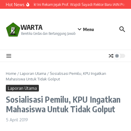
Lewati ke konten
Hot News
Resmi Dilantik! Ini Rekam Jejak Prof. Wajidi Sayadi Rektor Baru IAIN Pontia
WARTA
Menu
Beretika Cerdas dan Bertanggung Jawab
Home
/
Laporan Utama
/
Sosialisasi Pemilu, KPU Ingatkan
Mahasiswa Untuk Tidak Golput
Laporan Utama
Sosialisasi Pemilu, KPU Ingatkan
Mahasiswa Untuk Tidak Golput
5 April 2019