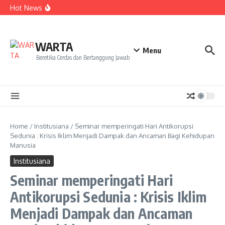
Kekecewaan
Lewati ke konten
Hot News
Dua Mahasiswa PAI IAIN Pontianak Bawa Geliat Kelapa
ke NCC 4 Bali
Amanah Baru Arskal Salim untuk Kemajuan IAIN
Pontianak
Sinergi Masyarakat dan Mahasiswa KKL IAIN Pontianak
WARTA
Sukseskan Kerja Bakti di Anjungan Melancar
Menu
Beretika Cerdas dan Bertanggung Jawab
Home
/
Institusiana
/
Seminar memperingati Hari Antikorupsi
Sedunia : Krisis Iklim Menjadi Dampak dan Ancaman Bagi Kehidupan
Manusia
Institusiana
Seminar memperingati Hari
Antikorupsi Sedunia : Krisis Iklim
Menjadi Dampak dan Ancaman