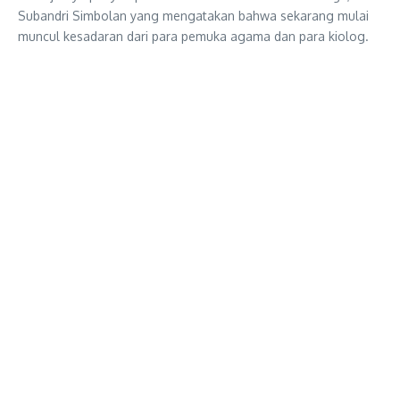
Subandri Simbolan yang mengatakan bahwa sekarang mulai
muncul kesadaran dari para pemuka agama dan para kiolog.
“Banyak sekarang itu mulai muncul kesadaran-kesadaran para
pemuka agama, para kiolog, para pengajak agama, untuk
melihat bahwa agama itu harus bertaubat”pungkas nya
Ia juga mengatakan agama sangat penting untuk masyarakat.
” Di Indonesia agama sangat penting di masyarakat Indonesia,
apalagi dengan ideologi kita pancasila dan agama, bahkan
mempengaruhi kebijakan kita beragama mempunyai modal-
modal sosial yang bisa kita usahakan Kemudian untuk
mencintai lingkungan, mendukung lingkungan, melihat
lingkungan sebagai ruang spiritual, melihat sarana kita untuk
semakin dekat dengan Allah.” Tuturnya.
Reporter: Ayu Rahmawati
Editor : Anisa Priyantini