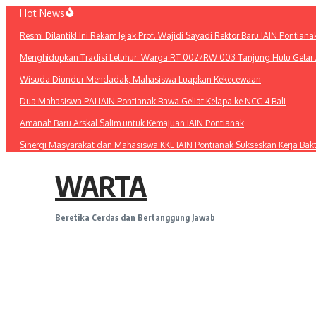
Lewati
Hot News
ke
Resmi Dilantik! Ini Rekam Jejak Prof. Wajidi Sayadi Rektor Baru IAIN Pontiana
konten
Menghidupkan Tradisi Leluhur: Warga RT 002/RW 003 Tanjung Hulu Gelar A
Wisuda Diundur Mendadak, Mahasiswa Luapkan Kekecewaan
Dua Mahasiswa PAI IAIN Pontianak Bawa Geliat Kelapa ke NCC 4 Bali
Amanah Baru Arskal Salim untuk Kemajuan IAIN Pontianak
Sinergi Masyarakat dan Mahasiswa KKL IAIN Pontianak Sukseskan Kerja Bak
WARTA
Beretika Cerdas dan Bertanggung Jawab