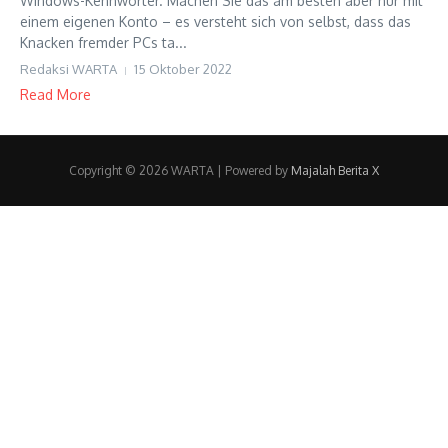
Windows-Kennwörter. Machen Sie das am besten aber nur mit
einem eigenen Konto – es versteht sich von selbst, dass das
Knacken fremder PCs ta...
Redaksi WARTA
15 Oktober 2022
Read More
Copyright © 2026 WARTA | Powered by
Majalah Berita X