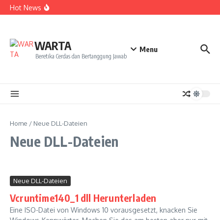
Kekecewaan
Lewati ke konten
Hot News
Dua Mahasiswa PAI IAIN Pontianak Bawa Geliat Kelapa
ke NCC 4 Bali
Amanah Baru Arskal Salim untuk Kemajuan IAIN
Pontianak
Sinergi Masyarakat dan Mahasiswa KKL IAIN Pontianak
WARTA
Sukseskan Kerja Bakti di Anjungan Melancar
Menu
Beretika Cerdas dan Bertanggung Jawab
Home
/
Neue DLL-Dateien
Neue DLL-Dateien
Neue DLL-Dateien
Vcruntime140_1 dll Herunterladen
Eine ISO-Datei von Windows 10 vorausgesetzt, knacken Sie