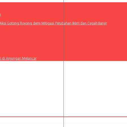
k
ksi Gotong Royong demi Mitigasi Perubahan Iklim dan Cegah Banjir
ti di Anjungan Melancar