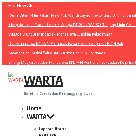
Lewati
Hot News
ke
Resmi Dilantik! Ini Rekam Jejak Prof. Wajidi Sayadi Rektor Baru IAIN Pontiana
konten
Menghidupkan Tradisi Leluhur: Warga RT 002/RW 003 Tanjung Hulu Gelar A
Wisuda Diundur Mendadak, Mahasiswa Luapkan Kekecewaan
Dua Mahasiswa PAI IAIN Pontianak Bawa Geliat Kelapa ke NCC 4 Bali
Amanah Baru Arskal Salim untuk Kemajuan IAIN Pontianak
Sinergi Masyarakat dan Mahasiswa KKL IAIN Pontianak Sukseskan Kerja Bak
WARTA
Beretika Cerdas dan Bertanggung Jawab
Home
WARTA
Laporan Utama
FEATURE