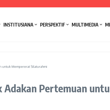
e NCC 4 Bali
ak
ukseskan Kerja Bakti di Anjungan Melancar
INSTITUSIANA
PERSPEKTIF
MULTIMEDIA
M
n untuk Mempererat Silaturahmi
ak Adakan Pertemuan unt