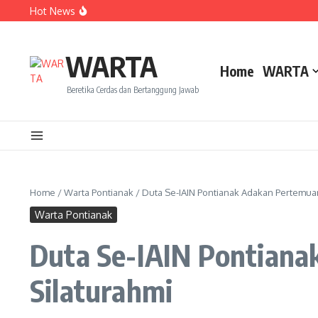
Lewati ke konten
Hot News
Dua Mahasiswa PAI IAIN Pontianak Bawa Geliat Kelapa k
Amanah Baru Arskal Salim untuk Kemajuan IAIN Pontian
Sinergi Masyarakat dan Mahasiswa KKL IAIN Pontianak S
WARTA
Home
WARTA
Beretika Cerdas dan Bertanggung Jawab
Home
/
Warta Pontianak
/
Duta Se-IAIN Pontianak Adakan Pertemua
Warta Pontianak
Duta Se-IAIN Pontian
Silaturahmi