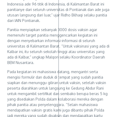
Indonesia ade 96 titik di Indonesia, di Kalimantan Barat ini
panitianye dari seluruh universitas di Pontianak dan ade juga
utusan langsung dari luar,” ujar Ridho Bilhaqi selaku panitia
dari IAIN Pontianak.
Panitia menyiapkan sebanyak 3000 dosis vaksin agar
memenuhi target panitia menggencarkan kegiatan ini
dengan menyebarkan informasi-informasi di seluruh
universitas di Kalimantan Barat. “Untuk vaksinasi yang ada di
Kalbar ini, itu seluruh sekolah tinggi atau universitas yang
ada di Kalbar,” ungkap Malqori selaku Koordinator Daerah
BEM Nusantara.
Pada kegiatan ini mahasiswa datang, mengantri serta
mengisi formulir dan duduk di tempat yang sudah panitia
siapkan dan menunggu giliran untuk vaksin, setelah vaksin
peserta diarahkan untuk langsung ke Gedung Abdur Rani
untuk mengambil sertifikat dan sembako berupa beras 5 kg
yang disediakan Polda dalam kolaborasi mereka dengan
pihak panitia atau penyelenggara. “Selain mahasiswa
mendapatkan vaksin gratis kami juga dibantu pihak Polda
jadi mereka yang sudah divaksin dan mendapatkan kartu