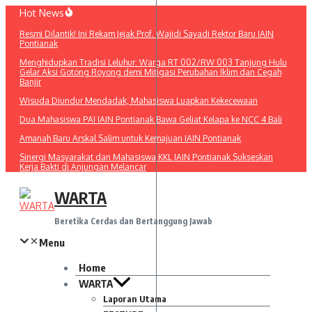
Lewati
Hot News
ke
Resmi Dilantik! Ini Rekam Jejak Prof. Wajidi Sayadi Rektor Baru IAIN
konten
Pontianak
Menghidupkan Tradisi Leluhur: Warga RT 002/RW 003 Tanjung Hulu
Gelar Aksi Gotong Royong demi Mitigasi Perubahan Iklim dan Cegah
Banjir
Wisuda Diundur Mendadak, Mahasiswa Luapkan Kekecewaan
Dua Mahasiswa PAI IAIN Pontianak Bawa Geliat Kelapa ke NCC 4 Bali
Amanah Baru Arskal Salim untuk Kemajuan IAIN Pontianak
Sinergi Masyarakat dan Mahasiswa KKL IAIN Pontianak Sukseskan
Kerja Bakti di Anjungan Melancar
WARTA
Beretika Cerdas dan Bertanggung Jawab
Menu
Home
WARTA
Laporan Utama