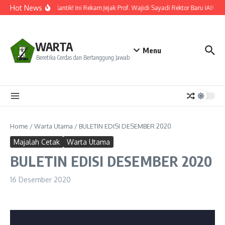
Lewati ke konten
Hot News
Resmi Dilantik! Ini Rekam Jejak Prof. Wajidi Sayadi Rektor Baru IAIN P
WARTA
Menu
Beretika Cerdas dan Bertanggung Jawab
Home
/
Warta Utama
/
BULETIN EDISI DESEMBER 2020
Majalah Cetak
Warta Utama
BULETIN EDISI DESEMBER 2020
16 Desember 2020