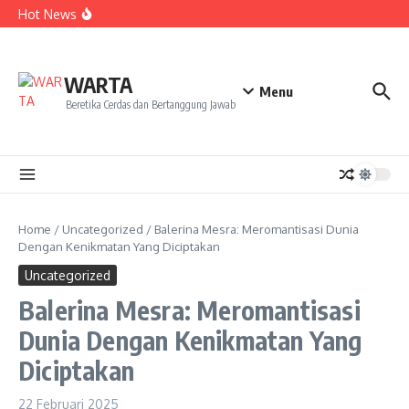
Kekecewaan
Lewati ke konten
Hot News
Dua Mahasiswa PAI IAIN Pontianak Bawa Geliat Kelapa
ke NCC 4 Bali
Amanah Baru Arskal Salim untuk Kemajuan IAIN
Pontianak
Sinergi Masyarakat dan Mahasiswa KKL IAIN Pontianak
WARTA
Sukseskan Kerja Bakti di Anjungan Melancar
Menu
Beretika Cerdas dan Bertanggung Jawab
Home
/
Uncategorized
/
Balerina Mesra: Meromantisasi Dunia
Dengan Kenikmatan Yang Diciptakan
Uncategorized
Balerina Mesra: Meromantisasi
Dunia Dengan Kenikmatan Yang
Diciptakan
22 Februari 2025