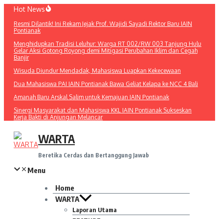
Lewati
Hot News
ke
Resmi Dilantik! Ini Rekam Jejak Prof. Wajidi Sayadi Rektor Baru IAIN
konten
Pontianak
Menghidupkan Tradisi Leluhur: Warga RT 002/RW 003 Tanjung Hulu
Gelar Aksi Gotong Royong demi Mitigasi Perubahan Iklim dan Cegah
Banjir
Wisuda Diundur Mendadak, Mahasiswa Luapkan Kekecewaan
Dua Mahasiswa PAI IAIN Pontianak Bawa Geliat Kelapa ke NCC 4 Bali
Amanah Baru Arskal Salim untuk Kemajuan IAIN Pontianak
Sinergi Masyarakat dan Mahasiswa KKL IAIN Pontianak Sukseskan
Kerja Bakti di Anjungan Melancar
WARTA
Beretika Cerdas dan Bertanggung Jawab
Menu
Home
WARTA
Laporan Utama