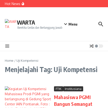
Kekecewaan
Lewati ke konten
Hot News
Dua Mahasiswa PAI IAIN Pontianak Bawa Geliat Kelapa
ke NCC 4 Bali
Amanah Baru Arskal Salim untuk Kemajuan IAIN
Pontianak
Sinergi Masyarakat dan Mahasiswa KKL IAIN Pontianak
WARTA
Sukseskan Kerja Bakti di Anjungan Melancar
Menu
Beretika Cerdas dan Bertanggung Jawab
Home
/
Uji Kompetensi
Menjelajahi Tag: Uji Kompetensi
FTIK
Institusiana
Mahasiswa PGMI
Bangun Semangat