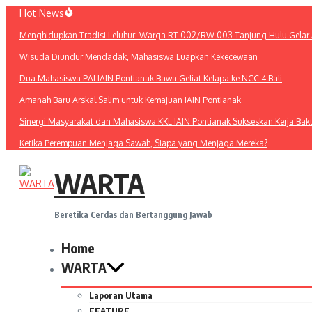
Lewati
Hot News
ke
Menghidupkan Tradisi Leluhur: Warga RT 002/RW 003 Tanjung Hulu Gelar A
konten
Wisuda Diundur Mendadak, Mahasiswa Luapkan Kekecewaan
Dua Mahasiswa PAI IAIN Pontianak Bawa Geliat Kelapa ke NCC 4 Bali
Amanah Baru Arskal Salim untuk Kemajuan IAIN Pontianak
Sinergi Masyarakat dan Mahasiswa KKL IAIN Pontianak Sukseskan Kerja Bak
Ketika Perempuan Menjaga Sawah, Siapa yang Menjaga Mereka?
WARTA
Beretika Cerdas dan Bertanggung Jawab
Home
WARTA
Laporan Utama
FEATURE