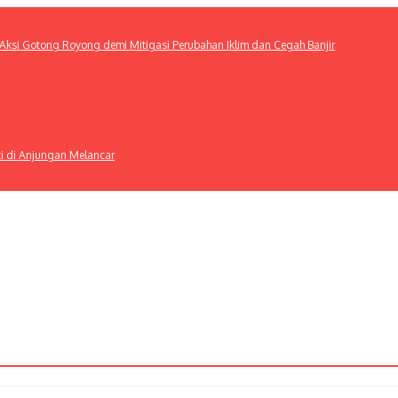
ksi Gotong Royong demi Mitigasi Perubahan Iklim dan Cegah Banjir
ti di Anjungan Melancar