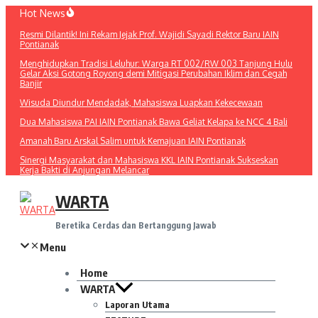
Lewati
Hot News
ke
Resmi Dilantik! Ini Rekam Jejak Prof. Wajidi Sayadi Rektor Baru IAIN
konten
Pontianak
Menghidupkan Tradisi Leluhur: Warga RT 002/RW 003 Tanjung Hulu
Gelar Aksi Gotong Royong demi Mitigasi Perubahan Iklim dan Cegah
Banjir
Wisuda Diundur Mendadak, Mahasiswa Luapkan Kekecewaan
Dua Mahasiswa PAI IAIN Pontianak Bawa Geliat Kelapa ke NCC 4 Bali
Amanah Baru Arskal Salim untuk Kemajuan IAIN Pontianak
Sinergi Masyarakat dan Mahasiswa KKL IAIN Pontianak Sukseskan
Kerja Bakti di Anjungan Melancar
WARTA
Beretika Cerdas dan Bertanggung Jawab
Menu
Home
WARTA
Laporan Utama