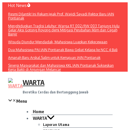
Lewati
Hot News
ke
Resmi Dilantik! Ini Rekam Jejak Prof. Wajidi Sayadi Rektor Baru IAIN
konten
Pontianak
Menghidupkan Tradisi Leluhur: Warga RT 002/RW 003 Tanjung Hulu
Gelar Aksi Gotong Royong demi Mitigasi Perubahan Iklim dan Cegah
Banjir
Wisuda Diundur Mendadak, Mahasiswa Luapkan Kekecewaan
Dua Mahasiswa PAI IAIN Pontianak Bawa Geliat Kelapa ke NCC 4 Bali
Amanah Baru Arskal Salim untuk Kemajuan IAIN Pontianak
Sinergi Masyarakat dan Mahasiswa KKL IAIN Pontianak Sukseskan
Kerja Bakti di Anjungan Melancar
WARTA
Beretika Cerdas dan Bertanggung Jawab
Menu
Home
WARTA
Laporan Utama