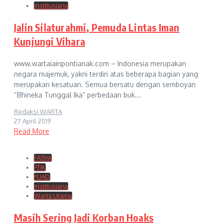
Institusiana
Jalin Silaturahmi, Pemuda Lintas Iman
Kunjungi Vihara
www.wartaiainpontianak.com – Indonesia merupakan
negara majemuk, yakni terdiri atas beberapa bagian yang
merupakan kesatuan. Semua bersatu dengan semboyan
“Bhineka Tunggal Ika” perbedaan buk...
Redaksi WARTA
27 April 2019
Read More
FASYA
FTIK
FUAD
Institusiana
Warta Utama
Masih Sering Jadi Korban Hoaks