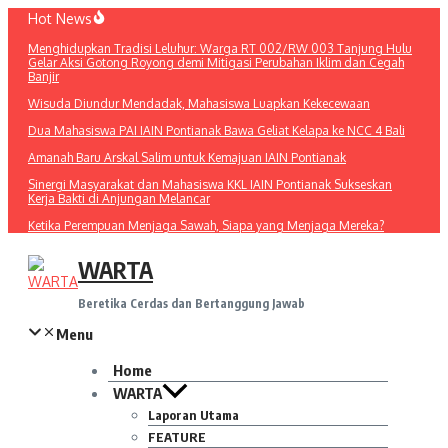
Lewati
Hot News
ke
Menghidupkan Tradisi Leluhur: Warga RT 002/RW 003 Tanjung Hulu
konten
Gelar Aksi Gotong Royong demi Mitigasi Perubahan Iklim dan Cegah
Banjir
Wisuda Diundur Mendadak, Mahasiswa Luapkan Kekecewaan
Dua Mahasiswa PAI IAIN Pontianak Bawa Geliat Kelapa ke NCC 4 Bali
Amanah Baru Arskal Salim untuk Kemajuan IAIN Pontianak
Sinergi Masyarakat dan Mahasiswa KKL IAIN Pontianak Sukseskan
Kerja Bakti di Anjungan Melancar
Ketika Perempuan Menjaga Sawah, Siapa yang Menjaga Mereka?
WARTA
Beretika Cerdas dan Bertanggung Jawab
Menu
Home
WARTA
Laporan Utama
FEATURE