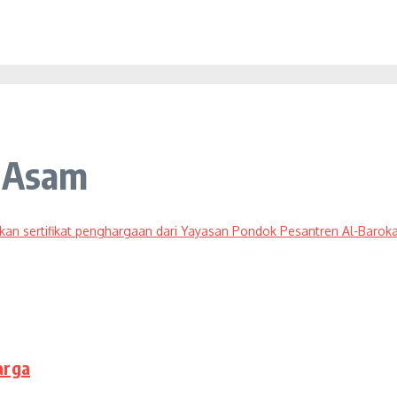
i Asam
arga