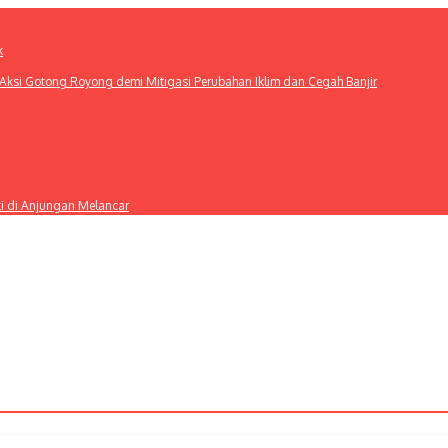
k
ksi Gotong Royong demi Mitigasi Perubahan Iklim dan Cegah Banjir
ti di Anjungan Melancar