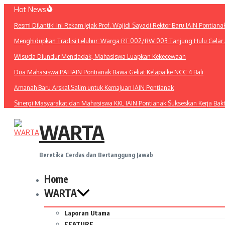
Lewati
Hot News
ke
Resmi Dilantik! Ini Rekam Jejak Prof. Wajidi Sayadi Rektor Baru IAIN Pontiana
konten
Menghidupkan Tradisi Leluhur: Warga RT 002/RW 003 Tanjung Hulu Gelar A
Wisuda Diundur Mendadak, Mahasiswa Luapkan Kekecewaan
Dua Mahasiswa PAI IAIN Pontianak Bawa Geliat Kelapa ke NCC 4 Bali
Amanah Baru Arskal Salim untuk Kemajuan IAIN Pontianak
Sinergi Masyarakat dan Mahasiswa KKL IAIN Pontianak Sukseskan Kerja Bak
WARTA
Beretika Cerdas dan Bertanggung Jawab
Home
WARTA
Laporan Utama
FEATURE