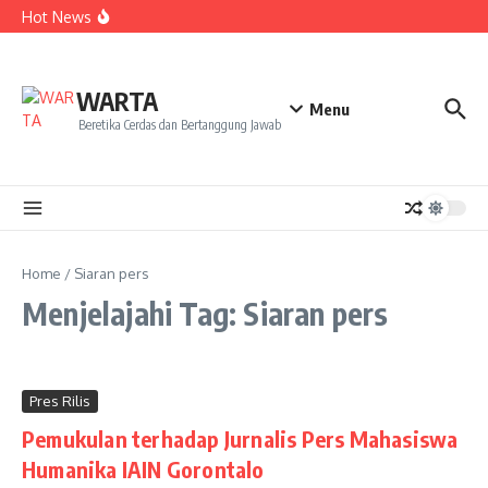
Kekecewaan
Lewati ke konten
Hot News
Dua Mahasiswa PAI IAIN Pontianak Bawa Geliat Kelapa
ke NCC 4 Bali
Amanah Baru Arskal Salim untuk Kemajuan IAIN
Pontianak
Sinergi Masyarakat dan Mahasiswa KKL IAIN Pontianak
WARTA
Sukseskan Kerja Bakti di Anjungan Melancar
Menu
Beretika Cerdas dan Bertanggung Jawab
Home
/
Siaran pers
Menjelajahi Tag: Siaran pers
Pres Rilis
Pemukulan terhadap Jurnalis Pers Mahasiswa
Humanika IAIN Gorontalo