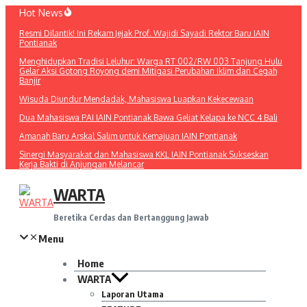
Lewati
Hot News
ke
Resmi Dilantik! Ini Rekam Jejak Prof. Wajidi Sayadi Rektor Baru IAIN
konten
Pontianak
Menghidupkan Tradisi Leluhur: Warga RT 002/RW 003 Tanjung Hulu
Gelar Aksi Gotong Royong demi Mitigasi Perubahan Iklim dan Cegah
Banjir
Wisuda Diundur Mendadak, Mahasiswa Luapkan Kekecewaan
Dua Mahasiswa PAI IAIN Pontianak Bawa Geliat Kelapa ke NCC 4 Bali
Amanah Baru Arskal Salim untuk Kemajuan IAIN Pontianak
Sinergi Masyarakat dan Mahasiswa KKL IAIN Pontianak Sukseskan
Kerja Bakti di Anjungan Melancar
WARTA
Beretika Cerdas dan Bertanggung Jawab
Menu
Home
WARTA
Laporan Utama