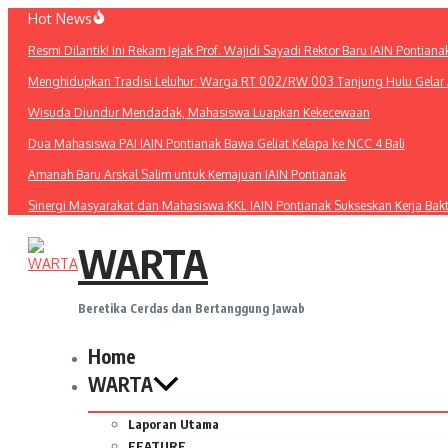
Lewati
Hot News
ke
Resmi Dilantik! Ini Rekam Jejak Prof. Wajidi Sayadi Rektor Baru IAIN Pontiana
konten
Menghidupkan Tradisi Leluhur: Warga RT 002/RW 003 Tanjung Hulu Gelar A
Wisuda Diundur Mendadak, Mahasiswa Luapkan Kekecewaan
Dua Mahasiswa PAI IAIN Pontianak Bawa Geliat Kelapa ke NCC 4 Bali
Amanah Baru Arskal Salim untuk Kemajuan IAIN Pontianak
Sinergi Masyarakat dan Mahasiswa KKL IAIN Pontianak Sukseskan Kerja Bak
WARTA
Beretika Cerdas dan Bertanggung Jawab
Home
WARTA
Laporan Utama
FEATURE