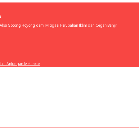
k
ksi Gotong Royong demi Mitigasi Perubahan Iklim dan Cegah Banjir
ti di Anjungan Melancar