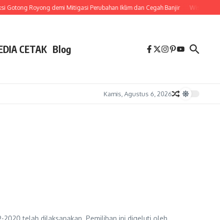
 Gotong Royong demi Mitigasi Perubahan Iklim dan Cegah Banjir
Wisuda Diu
EDIA CETAK
Blog
Kamis, Agustus 6, 2026
2020 telah dilaksanakan. Pemilihan ini digeluti oleh