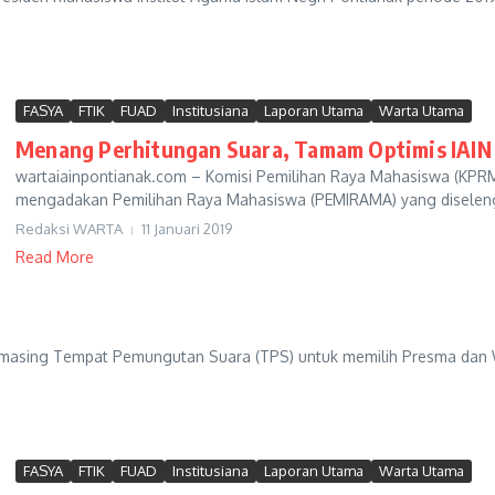
FASYA
FTIK
FUAD
Institusiana
Laporan Utama
Warta Utama
Menang Perhitungan Suara, Tamam Optimis IAIN 
wartaiainpontianak.com – Komisi Pemilihan Raya Mahasiswa (KPRM) 
mengadakan Pemilihan Raya Mahasiswa (PEMIRAMA) yang diselengg
Redaksi WARTA
11 Januari 2019
Read More
masing Tempat Pemungutan Suara (TPS) untuk memilih Presma dan W
FASYA
FTIK
FUAD
Institusiana
Laporan Utama
Warta Utama