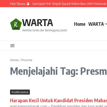
Lewati ke konten
Hot News
Resmi Dilantik! Ini Rekam Jejak Prof. Wajidi Sayadi Rektor Baru IAIN Pontianak
WARTA
Home
WARTA
Beretika Cerdas dan Bertanggung Jawab
Home
/
Presma
Menjelajahi Tag: Pres
Institusiana
Harapan Kecil Untuk Kandidat Presiden Mahas
wartaiainpontianak.com – Pemilihan presiden dan juga wakil pr