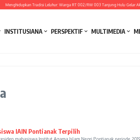
Menghidupkan Tradisi Leluhur: Warga RT 002/RW 003 Tanjung Hulu Gelar Aksi
INSTITUSIANA
PERSPEKTIF
MULTIMEDIA
M
ma
iswa IAIN Pontianak Terpilih
esiden mahasiswa Institut Agama Islam Negri Pontianak periode 2019-