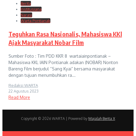
Berita
Institusiana
Narasi
Warta Pontianak
Teguhkan Rasa Nasionalis, Mahasiswa KKl
Ajak Masyarakat Nobar Film
Sumber Foto : Tim PDD KKR 8 wartaiainpontianak –
Mahasiswa KKL IAIN Pontianak adakan (NOBAR) Nonton
Bareng Film berjudul “Sang Kyai” bersama masyarakat
dengan tujuan menumbuhkan ra...
Redaksi WARTA
22 Agustus 2023
Read More
Copyright © 2026 WARTA | Powered by
Majalah Berita X