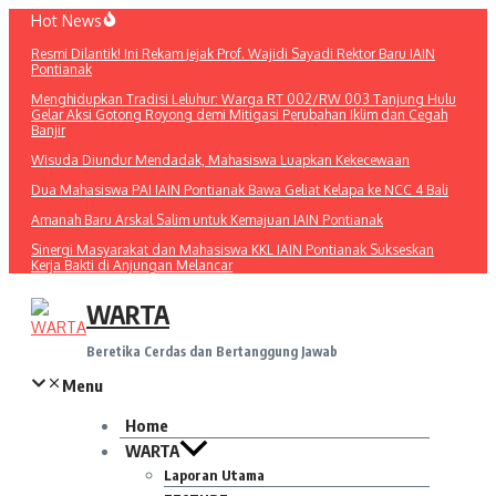
Lewati
Hot News
ke
Resmi Dilantik! Ini Rekam Jejak Prof. Wajidi Sayadi Rektor Baru IAIN
konten
Pontianak
Menghidupkan Tradisi Leluhur: Warga RT 002/RW 003 Tanjung Hulu
Gelar Aksi Gotong Royong demi Mitigasi Perubahan Iklim dan Cegah
Banjir
Wisuda Diundur Mendadak, Mahasiswa Luapkan Kekecewaan
Dua Mahasiswa PAI IAIN Pontianak Bawa Geliat Kelapa ke NCC 4 Bali
Amanah Baru Arskal Salim untuk Kemajuan IAIN Pontianak
Sinergi Masyarakat dan Mahasiswa KKL IAIN Pontianak Sukseskan
Kerja Bakti di Anjungan Melancar
WARTA
Beretika Cerdas dan Bertanggung Jawab
Menu
Home
WARTA
Laporan Utama