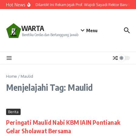
Lewati ke konten
Hot News
Resmi Dilantik! Ini Rekam Jejak Prof. Wajidi Sayadi Rektor Baru IAI
WARTA
Menu
Beretika Cerdas dan Bertanggung Jawab
Home
/
Maulid
Menjelajahi Tag: Maulid
Berita
Peringati Maulid Nabi KBM IAIN Pontianak
Gelar Sholawat Bersama