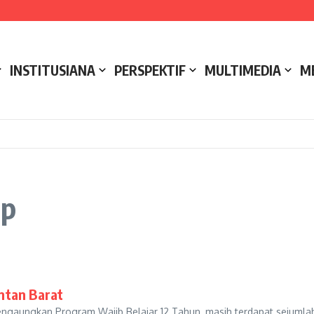
e NCC 4 Bali
ak
ukseskan Kerja Bakti di Anjungan Melancar
INSTITUSIANA
PERSPEKTIF
MULTIMEDIA
M
ap
ntan Barat
gaungkan Program Wajib Belajar 12 Tahun, masih terdapat sejumlah 