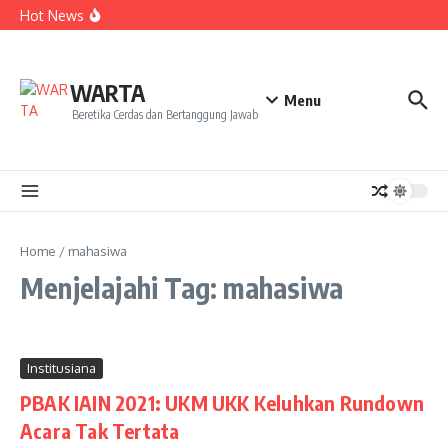
Kekecewaan
Lewati ke konten
Hot News
Dua Mahasiswa PAI IAIN Pontianak Bawa Geliat Kelapa
ke NCC 4 Bali
Amanah Baru Arskal Salim untuk Kemajuan IAIN
Pontianak
Sinergi Masyarakat dan Mahasiswa KKL IAIN Pontianak
WARTA
Sukseskan Kerja Bakti di Anjungan Melancar
Menu
Beretika Cerdas dan Bertanggung Jawab
Home
/
mahasiwa
Menjelajahi Tag: mahasiwa
Institusiana
PBAK IAIN 2021: UKM UKK Keluhkan Rundown
Acara Tak Tertata