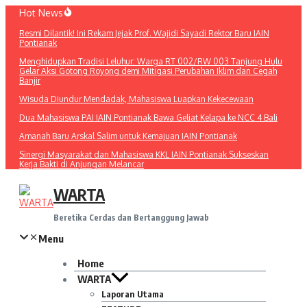
Lewati
Hot News
ke
Resmi Dilantik! Ini Rekam Jejak Prof. Wajidi Sayadi Rektor Baru IAIN
konten
Pontianak
Menghidupkan Tradisi Leluhur: Warga RT 002/RW 003 Tanjung Hulu
Gelar Aksi Gotong Royong demi Mitigasi Perubahan Iklim dan Cegah
Banjir
Wisuda Diundur Mendadak, Mahasiswa Luapkan Kekecewaan
Dua Mahasiswa PAI IAIN Pontianak Bawa Geliat Kelapa ke NCC 4 Bali
Amanah Baru Arskal Salim untuk Kemajuan IAIN Pontianak
Sinergi Masyarakat dan Mahasiswa KKL IAIN Pontianak Sukseskan
Kerja Bakti di Anjungan Melancar
WARTA
Beretika Cerdas dan Bertanggung Jawab
Menu
Home
WARTA
Laporan Utama