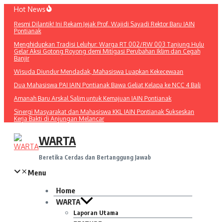
Lewati
Hot News
ke
Resmi Dilantik! Ini Rekam Jejak Prof. Wajidi Sayadi Rektor Baru IAIN
konten
Pontianak
Menghidupkan Tradisi Leluhur: Warga RT 002/RW 003 Tanjung Hulu
Gelar Aksi Gotong Royong demi Mitigasi Perubahan Iklim dan Cegah
Banjir
Wisuda Diundur Mendadak, Mahasiswa Luapkan Kekecewaan
Dua Mahasiswa PAI IAIN Pontianak Bawa Geliat Kelapa ke NCC 4 Bali
Amanah Baru Arskal Salim untuk Kemajuan IAIN Pontianak
Sinergi Masyarakat dan Mahasiswa KKL IAIN Pontianak Sukseskan
Kerja Bakti di Anjungan Melancar
WARTA
Beretika Cerdas dan Bertanggung Jawab
Menu
Home
WARTA
Laporan Utama